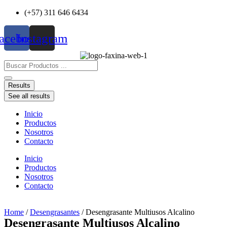
Ir
(+57) 311 646 6434
al
contenido
acebook
Instagram
Search
...
Results
See all results
Inicio
Productos
Nosotros
Contacto
Inicio
Productos
Nosotros
Contacto
Home
/
Desengrasantes
/ Desengrasante Multiusos Alcalino
Desengrasante Multiusos Alcalino