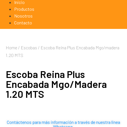
Inicio
Productos
Nosotros
Contacto
Home
/
Escobas
/ Escoba Reina Plus Encabada Mgo/madera
1.20 MTS
Escoba Reina Plus
Encabada Mgo/madera
1.20 MTS
Contáctenos para más información a través de nuestra linea
Whatsapp.