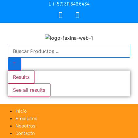
(+57) 311 646 6434
Results
See all results
Inicio
Productos
Nosotros
Contacto