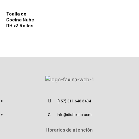
Toalla de
Cocina Nube
DH x3 Rollos
(+57) 311 646 6434
info@disfaxina.com
Horarios de atención