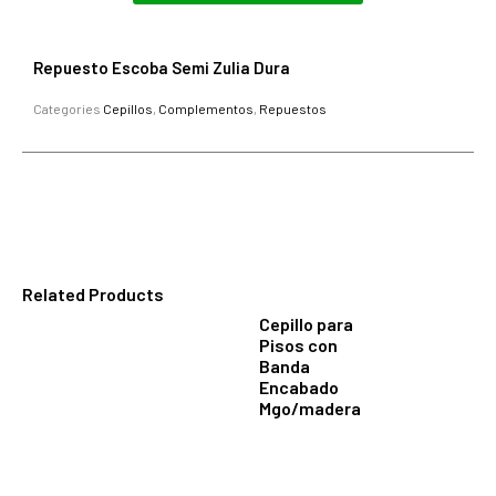
Repuesto Escoba Semi Zulia Dura
Categories
Cepillos
,
Complementos
,
Repuestos
Related Products
Cepillo para
Pisos con
Banda
Encabado
Mgo/madera