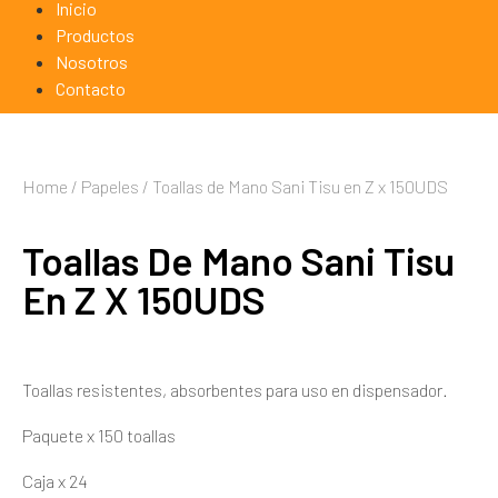
Inicio
Productos
Nosotros
Contacto
Home
/
Papeles
/ Toallas de Mano Sani Tisu en Z x 150UDS
Toallas De Mano Sani Tisu
En Z X 150UDS
Toallas resistentes, absorbentes para uso en dispensador.
Paquete x 150 toallas
Caja x 24