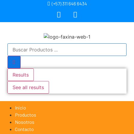
(+57) 311 646 6434
Results
See all results
Inicio
Productos
Nosotros
Contacto