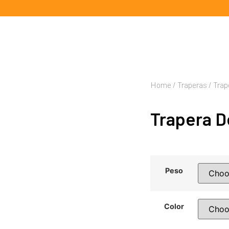
Home
/
Traperas
/ Trap
Trapera De
Peso
Color