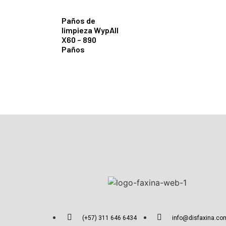
Paños de
limpieza WypAll
X60 – 890
Paños
(+57) 311 646 6434
info@disfaxina.co