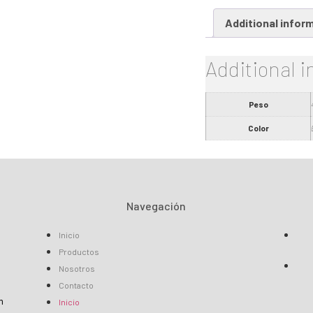
Additional infor
Additional 
Peso
Color
Navegación
Inicio
Productos
Nosotros
Contacto
Inicio
m