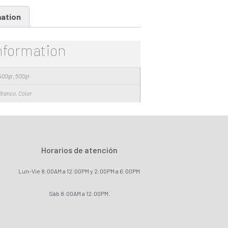
mation
information
400gr, 500gr
Blanco, Color
Horarios de atención
Lun-Vie 8:00AM a 12:00PM y 2:00PM a 6:00PM
Sáb 8:00AM a 12:00PM.