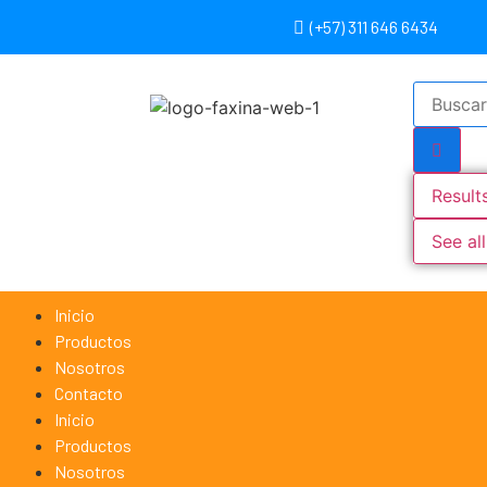
(+57) 311 646 6434
Result
See all
Inicio
Productos
Nosotros
Contacto
Inicio
Productos
Nosotros